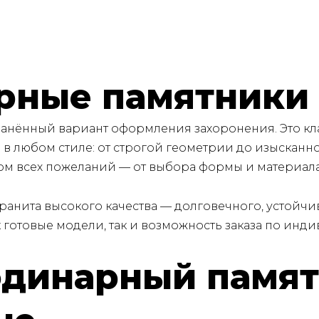
рные памятники
нённый вариант оформления захоронения. Это кл
в любом стиле: от строгой геометрии до изысканн
том всех пожеланий — от выбора формы и материа
анита высокого качества — долговечного, устойч
 готовые модели, так и возможность заказа по инд
 одинарный памя