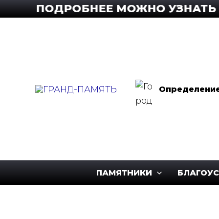
Перейти
! ПОДРОБНЕЕ МОЖНО УЗНАТЬ ПО Т
к
содержимому
Определение.
ПАМЯТНИКИ
БЛАГОУ