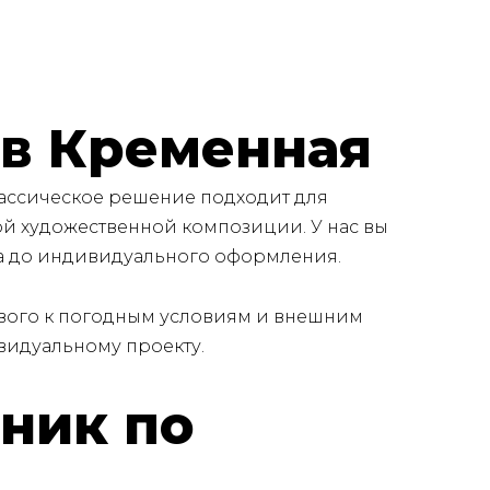
 в Кременная
ассическое решение подходит для
ой художественной композиции. У нас вы
ла до индивидуального оформления.
ивого к погодным условиям и внешним
ивидуальному проекту.
тник по