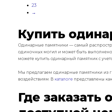
23
→
Купить одина
Одинарные памятники — самый распростра
одиночных могил и может быть выполнено 
можете купить одинарный памятник с уче
Мы предлагаем одинарные памятники из гр
воздействиям. В
каталоге
представлены как
Где заказать