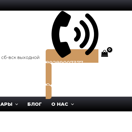
0, сб-вск выходной
89289007377
Оставить заявку
ВАРЫ
БЛОГ
О НАС