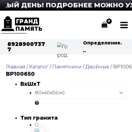
Перейти
ЫЙ ДЕНЬ! ПОДРОБНЕЕ МОЖНО УЗНА
к
содержимому
Ma
Me
Определение.
8928900737
7
..
Главная
/
Каталог
/
Памятники
/
Двойные
/ BP100
BP100650
ВхШхТ
Тип гранита