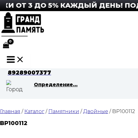
Перейти
 ОТ 3 ДО 5% КАЖДЫЙ ДЕНЬ! ПОДР
к
содержимому
Main
Menu
89289007377
Определение...
Главная
/
Каталог
/
Памятники
/
Двойные
/ BP100112
BP100112