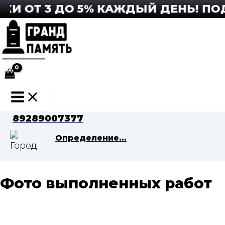
Перейти
И ОТ 3 ДО 5% КАЖДЫЙ ДЕНЬ! ПОД
к
содержимому
Main
Menu
89289007377
Определение...
Фото выполненных работ