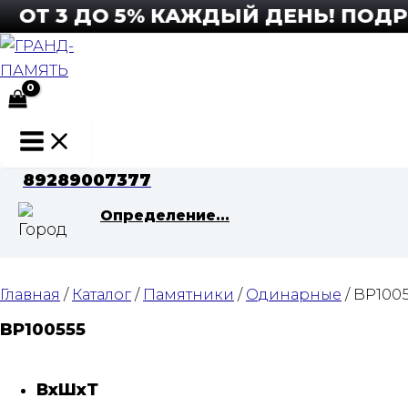
Перейти
Т 3 ДО 5% КАЖДЫЙ ДЕНЬ! ПОДРОБ
к
содержимому
Main
Menu
89289007377
Определение...
Главная
/
Каталог
/
Памятники
/
Одинарные
/ BP100
BP100555
ВхШхТ