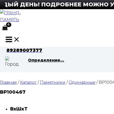
Перейти
ДЫЙ ДЕНЬ! ПОДРОБНЕЕ МОЖНО УЗНА
к
содержимому
Main
Menu
89289007377
Определение...
Главная
/
Каталог
/
Памятники
/
Одинарные
/ BP100
BP100467
ВхШхТ