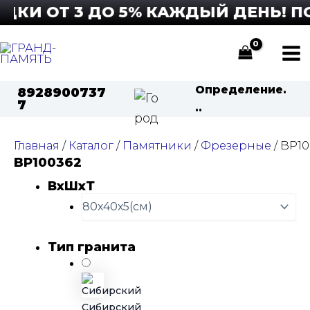
Перейти
КИ ОТ 3 ДО 5% КАЖДЫЙ ДЕНЬ! ПОД
к
содержимому
Ma
Определение.
8928900737
Me
7
..
Главная
/
Каталог
/
Памятники
/
Фрезерные
/ BP1
BP100362
ВхШхТ
Тип гранита
Сибирский