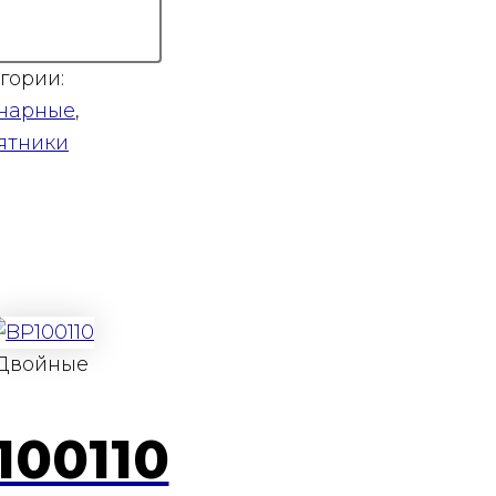
гории:
нарные
,
ятники
Двойные
100110