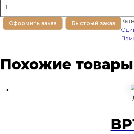
товара
BP100264
Кате
Оформить заказ
Быстрый заказ
Оди
Пам
Похожие товары
BP