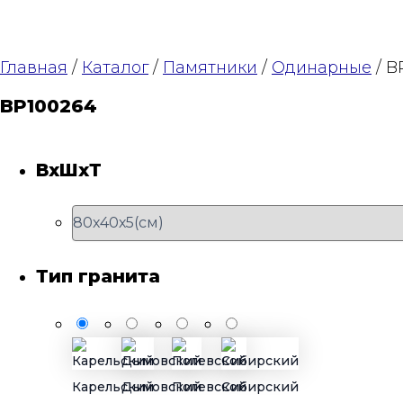
Главная
/
Каталог
/
Памятники
/
Одинарные
/ B
BP100264
ВхШхТ
Тип гранита
Карельский
Дымовский
Полевской
Сибирский