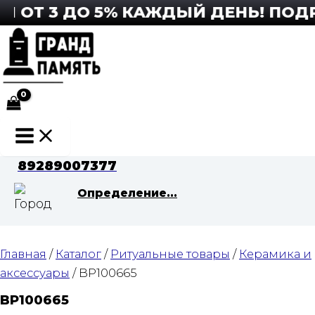
Перейти
ОТ 3 ДО 5% КАЖДЫЙ ДЕНЬ! ПОДРО
к
содержимому
Main
Menu
89289007377
Определение...
Главная
/
Каталог
/
Ритуальные товары
/
Керамика и
аксессуары
/ BP100665
BP100665