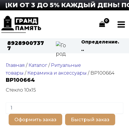
Перейти
КИ ОТ 3 ДО 5% КАЖДЫЙ ДЕНЬ! ПО
к
содержимому
Ma
Me
Определение.
8928900737
7
..
Главная
/
Каталог
/
Ритуальные
товары
/
Керамика и аксессуары
/ BP100664
BP100664
Стекло 10х15
Количество
товара
BP100664
Оформить заказ
Быстрый заказ