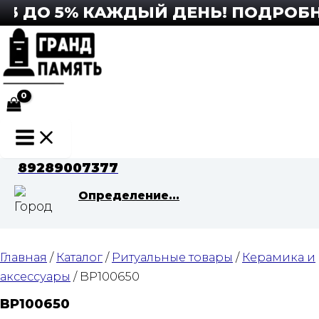
Перейти
3 ДО 5% КАЖДЫЙ ДЕНЬ! ПОДРОБНЕЕ
к
содержимому
Main
Menu
89289007377
Определение...
Главная
/
Каталог
/
Ритуальные товары
/
Керамика и
аксессуары
/ BP100650
BP100650