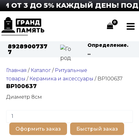
Перейти
 ОТ 3 ДО 5% КАЖДЫЙ ДЕНЬ! ПОДР
к
содержимому
Ma
Me
Определение.
8928900737
7
..
Главная
/
Каталог
/
Ритуальные
товары
/
Керамика и аксессуары
/ BP100637
BP100637
Диаметр 8см
Количество
товара
BP100637
Оформить заказ
Быстрый заказ