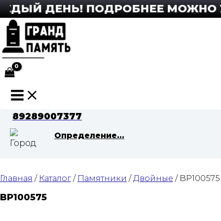
Перейти
ДЫЙ ДЕНЬ! ПОДРОБНЕЕ МОЖНО УЗН
к
содержимому
Main
Menu
89289007377
Определение...
Главная
/
Каталог
/
Памятники
/
Двойные
/ BP100575
BP100575