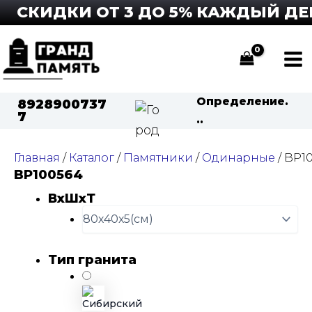
Перейти
СКИДКИ ОТ 3 ДО 5% КАЖДЫЙ ДЕНЬ
к
содержимому
Ma
Me
Определение.
8928900737
7
..
Главная
/
Каталог
/
Памятники
/
Одинарные
/ BP1
BP100564
ВхШхТ
Тип гранита