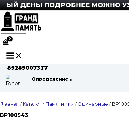
Перейти
ЫЙ ДЕНЬ! ПОДРОБНЕЕ МОЖНО УЗНА
к
содержимому
Main
Menu
89289007377
Определение...
Главная
/
Каталог
/
Памятники
/
Одинарные
/ BP100
BP100543