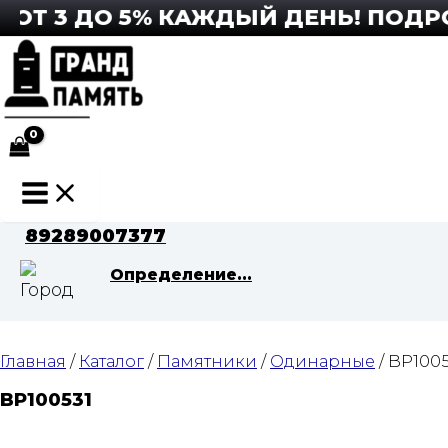
Перейти
Т 3 ДО 5% КАЖДЫЙ ДЕНЬ! ПОДРОБ
к
содержимому
Main
Menu
89289007377
Определение...
Главная
/
Каталог
/
Памятники
/
Одинарные
/ BP1005
BP100531