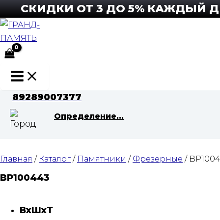
Перейти
СКИДКИ ОТ 3 ДО 5% КАЖДЫЙ ДЕН
к
содержимому
Main
Menu
89289007377
Определение...
Главная
/
Каталог
/
Памятники
/
Фрезерные
/ BP100
BP100443
ВхШхТ