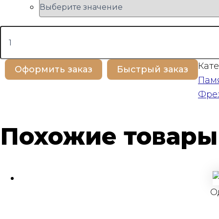
Количество
товара
BP100420
Кате
Оформить заказ
Быстрый заказ
Пам
Фре
Похожие товары
О