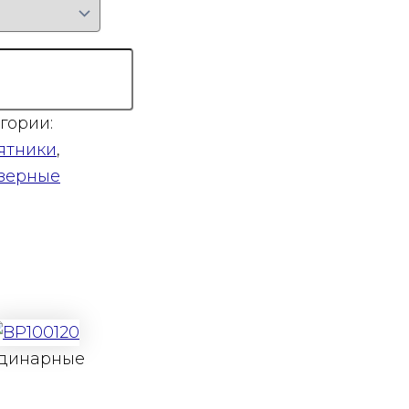
гории:
ятники
,
зерные
динарные