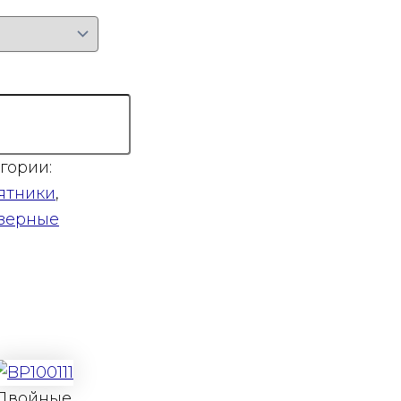
гории:
ятники
,
зерные
Двойные