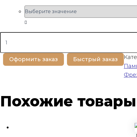
Количество
товара
BP100407
Кате
Оформить заказ
Быстрый заказ
Пам
Фре
Похожие товары