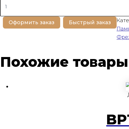
товара
BP100393
Кате
Оформить заказ
Быстрый заказ
Пам
Фре
Похожие товары
BP