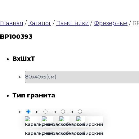
Главная
/
Каталог
/
Памятники
/
Фрезерные
/ B
BP100393
ВхШхТ
Тип гранита
Карельский
Дымовский
Полевской
Сибирский