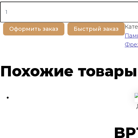
Количество
товара
BP100384
Кате
Оформить заказ
Быстрый заказ
Пам
Фре
Похожие товары
BP