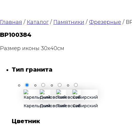
Главная
/
Каталог
/
Памятники
/
Фрезерные
/ B
BP100384
Размер иконы 30х40см
Тип гранита
Карельский
Дымовский
Полевской
Сибирский
Цветник