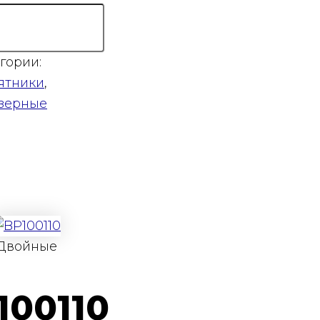
гории:
ятники
,
зерные
Двойные
100110