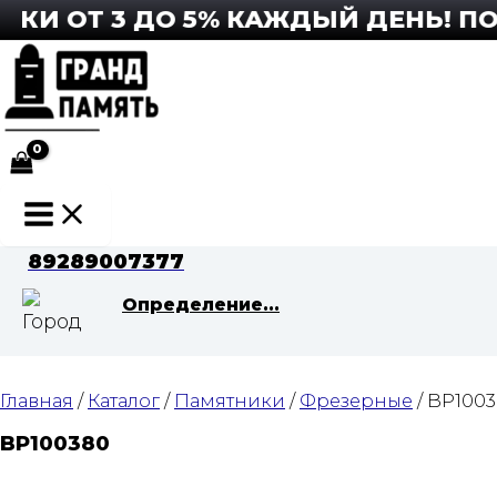
Перейти
И ОТ 3 ДО 5% КАЖДЫЙ ДЕНЬ! ПОД
к
содержимому
Main
Menu
89289007377
Определение...
Главная
/
Каталог
/
Памятники
/
Фрезерные
/ BP100
BP100380