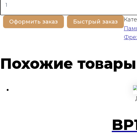
товара
BP100373
Кате
Оформить заказ
Быстрый заказ
Пам
Фре
Похожие товары
BP