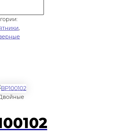
гории:
ятники
,
зерные
Двойные
100102