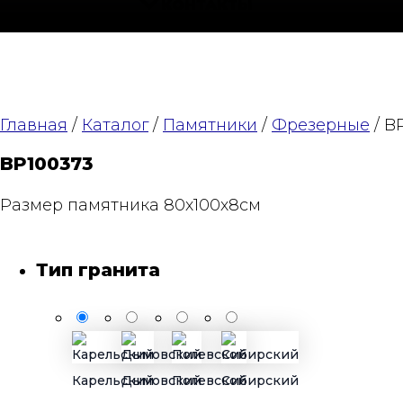
КОНТАКТЫ
Главная
/
Каталог
/
Памятники
/
Фрезерные
/ B
BP100373
Размер памятника 80х100х8см
Тип гранита
Карельский
Дымовский
Полевской
Сибирский