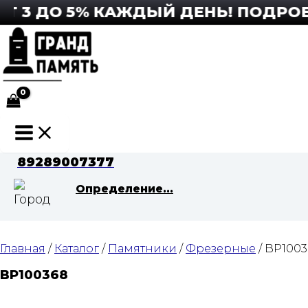
Перейти
3 ДО 5% КАЖДЫЙ ДЕНЬ! ПОДРОБНЕ
к
содержимому
Main
Menu
89289007377
Определение...
Главная
/
Каталог
/
Памятники
/
Фрезерные
/ BP100
BP100368