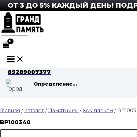
Перейти
Т 3 ДО 5% КАЖДЫЙ ДЕНЬ! ПОДРОБ
к
содержимому
Main
Menu
89289007377
Определение...
Главная
/
Каталог
/
Памятники
/
Комплексы
/ BP1003
BP100340
Количество