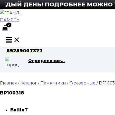
Перейти
ДЫЙ ДЕНЬ! ПОДРОБНЕЕ МОЖНО УЗН
к
содержимому
Main
Menu
89289007377
Определение...
Главная
/
Каталог
/
Памятники
/
Фрезерные
/ BP1003
BP100318
ВхШхТ