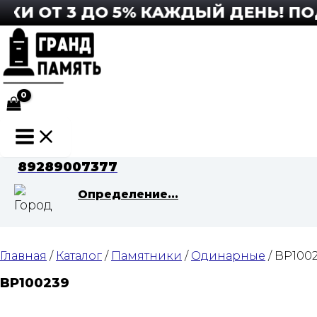
Перейти
И ОТ 3 ДО 5% КАЖДЫЙ ДЕНЬ! ПОДР
к
содержимому
Main
Menu
89289007377
Определение...
Главная
/
Каталог
/
Памятники
/
Одинарные
/ BP100
BP100239