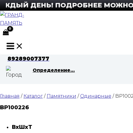
Перейти
ЖДЫЙ ДЕНЬ! ПОДРОБНЕЕ МОЖНО УЗ
к
содержимому
Main
Menu
89289007377
Определение...
Главная
/
Каталог
/
Памятники
/
Одинарные
/ BP100
BP100226
ВхШхТ