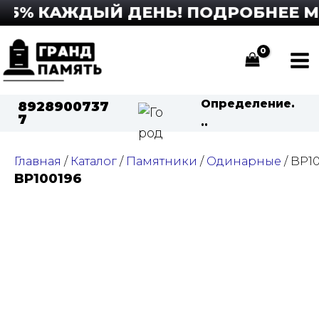
Перейти
 5% КАЖДЫЙ ДЕНЬ! ПОДРОБНЕЕ МОЖ
к
содержимому
Ma
Me
Определение.
8928900737
7
..
Главная
/
Каталог
/
Памятники
/
Одинарные
/ BP1
BP100196