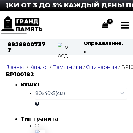
Перейти
КИ ОТ 3 ДО 5% КАЖДЫЙ ДЕНЬ! ПО
к
содержимому
Ma
Me
Определение.
8928900737
7
..
Главная
/
Каталог
/
Памятники
/
Одинарные
/ BP1
BP100182
ВхШхТ
Тип гранита