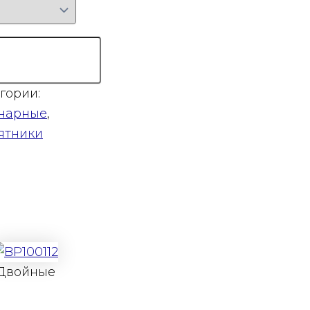
гории:
нарные
,
ятники
Двойные