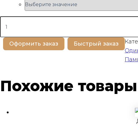
Количество
товара
BP100131
Кате
Оформить заказ
Быстрый заказ
Оди
Пам
Похожие товары