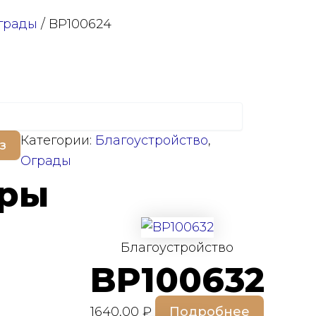
грады
/ BP100624
Категории:
Благоустройство
,
з
Ограды
ары
Благоустройство
BP100632
1640,00
₽
Подробнее