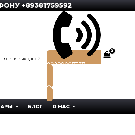
У +89381759592
0, сб-вск выходной
89289007377
Оставить заявку
ВАРЫ
БЛОГ
О НАС