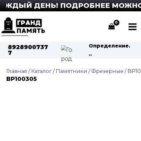
Перейти
АЖДЫЙ ДЕНЬ! ПОДРОБНЕЕ МОЖНО У
к
содержимому
Ma
Me
Определение.
8928900737
7
..
Главная
/
Каталог
/
Памятники
/
Фрезерные
/ BP1
BP100305