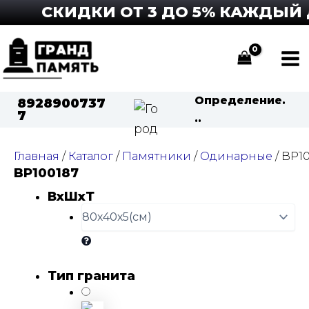
Перейти
СКИДКИ ОТ 3 ДО 5% КАЖДЫЙ ДЕ
к
содержимому
Ma
Me
Определение.
8928900737
7
..
Главная
/
Каталог
/
Памятники
/
Одинарные
/ BP1
BP100187
ВхШхТ
Тип гранита