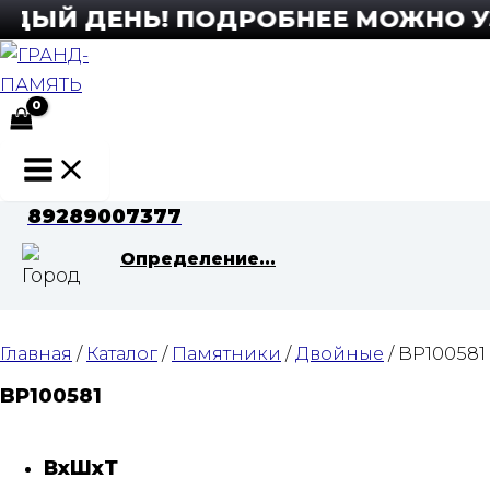
Перейти
ЫЙ ДЕНЬ! ПОДРОБНЕЕ МОЖНО УЗНА
к
содержимому
Main
Menu
89289007377
Определение...
Главная
/
Каталог
/
Памятники
/
Двойные
/ BP100581
BP100581
ВхШхТ