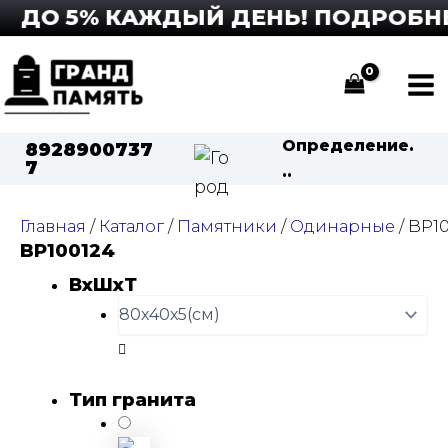
Перейти
 ДО 5% КАЖДЫЙ ДЕНЬ! ПОДРОБНЕЕ
к
содержимому
Ma
Me
Определение.
8928900737
7
..
Главная
/
Каталог
/
Памятники
/
Одинарные
/ BP1
BP100124
ВхШхТ
Тип гранита