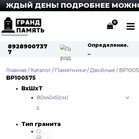
Перейти
АЖДЫЙ ДЕНЬ! ПОДРОБНЕЕ МОЖНО У
к
содержимому
Ma
Me
Определение.
8928900737
7
..
Главная
/
Каталог
/
Памятники
/
Двойные
/ BP1005
BP100575
ВхШхТ
Тип гранита