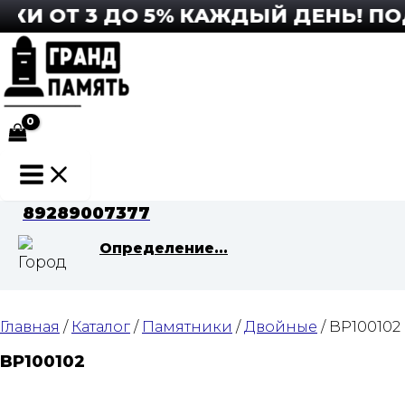
Перейти
И ОТ 3 ДО 5% КАЖДЫЙ ДЕНЬ! ПОДР
к
содержимому
Main
Menu
89289007377
Определение...
Главная
/
Каталог
/
Памятники
/
Двойные
/ BP100102
BP100102