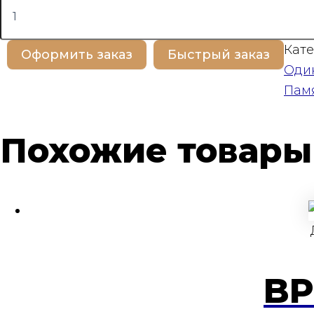
товара
BP100488
Кате
Оформить заказ
Быстрый заказ
Оди
Пам
Похожие товары
BP