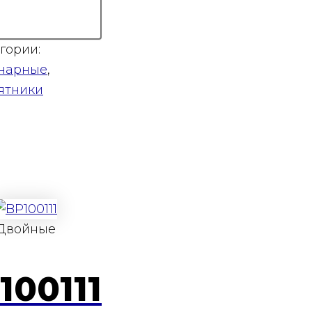
гории:
нарные
,
ятники
Двойные
100111