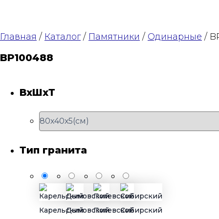
Главная
/
Каталог
/
Памятники
/
Одинарные
/ B
BP100488
ВхШхТ
Тип гранита
Карельский
Дымовский
Полевской
Сибирский