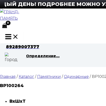
Перейти
ЫЙ ДЕНЬ! ПОДРОБНЕЕ МОЖНО УЗНА
к
содержимому
Main
Menu
89289007377
Определение...
Главная
/
Каталог
/
Памятники
/
Одинарные
/ BP100
BP100264
ВхШхТ