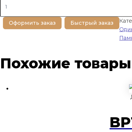
товара
BP100163
Кате
Оформить заказ
Быстрый заказ
Оди
Пам
Похожие товары
BP