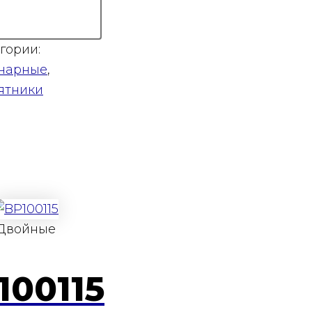
гории:
нарные
,
ятники
Двойные
100115