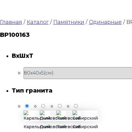
Главная
/
Каталог
/
Памятники
/
Одинарные
/ B
BP100163
ВхШхТ
Тип гранита
Карельский
Дымовский
Полевской
Сибирский