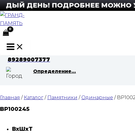
Перейти
ДЫЙ ДЕНЬ! ПОДРОБНЕЕ МОЖНО УЗН
к
содержимому
Main
Menu
89289007377
Определение...
Главная
/
Каталог
/
Памятники
/
Одинарные
/ BP100
BP100245
ВхШхТ