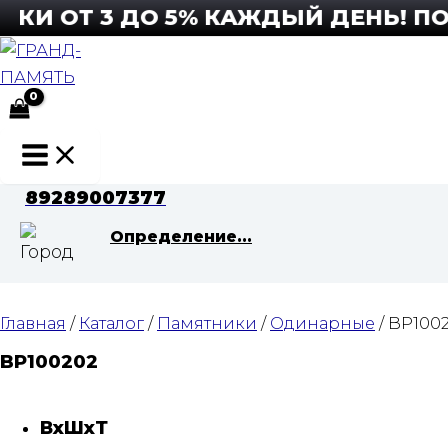
Перейти
И ОТ 3 ДО 5% КАЖДЫЙ ДЕНЬ! ПОД
к
содержимому
Main
Menu
89289007377
Определение...
Главная
/
Каталог
/
Памятники
/
Одинарные
/ BP100
BP100202
ВхШхТ