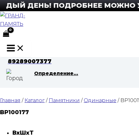
Перейти
ДЫЙ ДЕНЬ! ПОДРОБНЕЕ МОЖНО УЗН
к
содержимому
Main
Menu
89289007377
Определение...
Главная
/
Каталог
/
Памятники
/
Одинарные
/ BP1001
BP100177
ВхШхТ