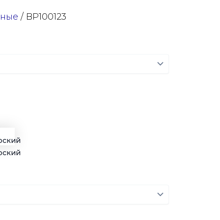
ные
/ BP100123
рский