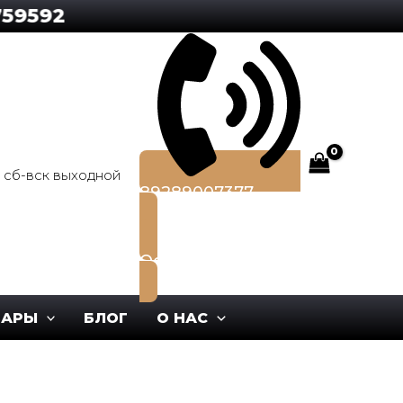
2
0, сб-вск выходной
89289007377
Оставить заявку
ВАРЫ
БЛОГ
О НАС