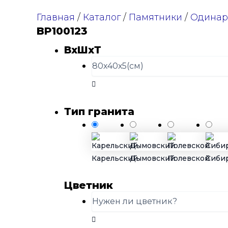
Главная
/
Каталог
/
Памятники
/
Одинар
BP100123
ВхШхТ
Тип гранита
Карельский
Дымовский
Полевской
Сиби
Цветник