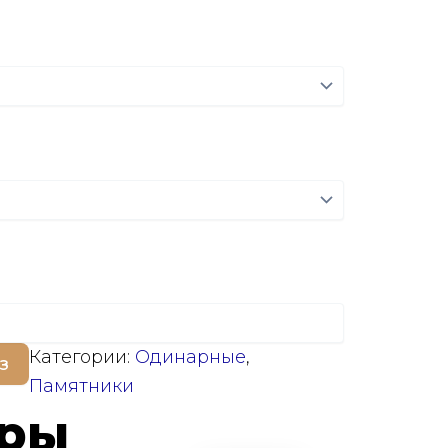
Категории:
Одинарные
,
з
Памятники
ары