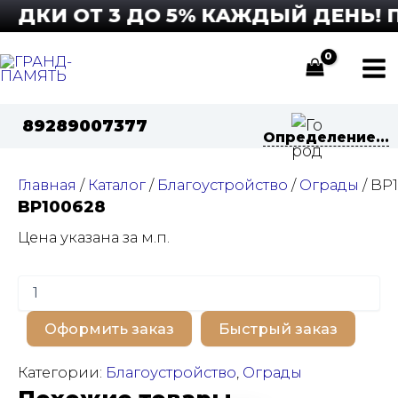
Перейти
ИДКИ ОТ 3 ДО 5% КАЖДЫЙ ДЕНЬ! П
к
содержимому
Ma
Me
89289007377
Определение...
Главная
/
Каталог
/
Благоустройство
/
Ограды
/ BP
BP100628
Цена указана за м.п.
Количество
товара
BP100628
Оформить заказ
Быстрый заказ
Категории:
Благоустройство
,
Ограды