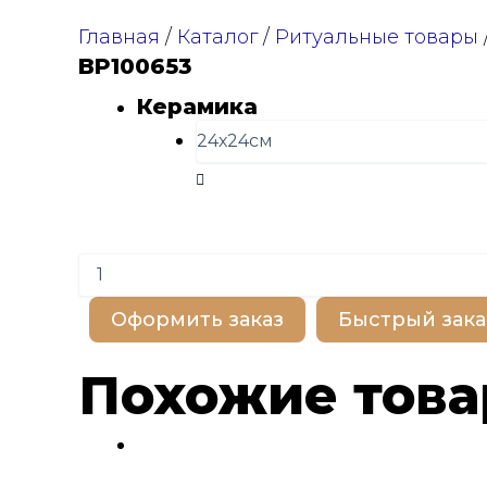
Главная
/
Каталог
/
Ритуальные товары
BP100653
Керамика
Количество
товара
BP100653
Оформить заказ
Быстрый зака
Похожие тов