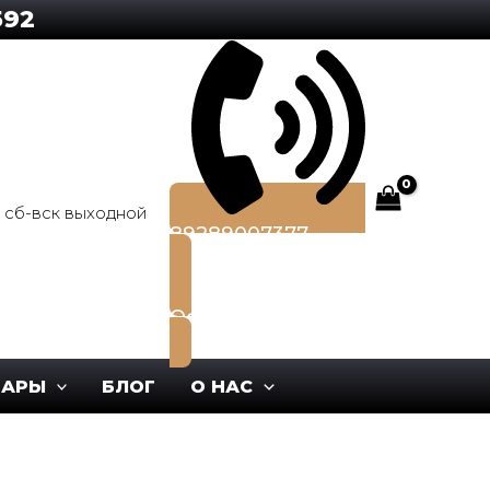
0, сб-вск выходной
89289007377
Оставить заявку
ВАРЫ
БЛОГ
О НАС