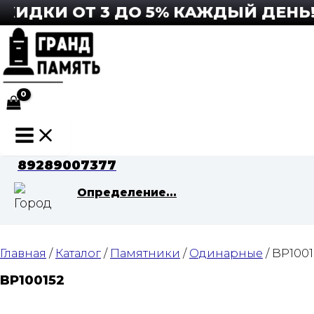
Перейти
ДКИ ОТ 3 ДО 5% КАЖДЫЙ ДЕНЬ! П
к
содержимому
Main
Menu
89289007377
Определение...
Главная
/
Каталог
/
Памятники
/
Одинарные
/ BP1001
BP100152