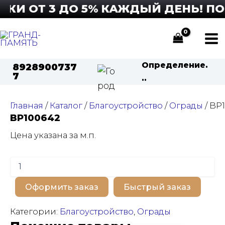
Перейти
И ОТ 3 ДО 5% КАЖДЫЙ ДЕНЬ! ПОД
к
содержимому
Ma
Определение.
8928900737
Me
7
..
Главная
/
Каталог
/
Благоустройство
/
Ограды
/ BP
BP100642
Цена указана за м.п.
Количество
товара
BP100642
Оформить заказ
Быстрый заказ
Категории:
Благоустройство
,
Ограды