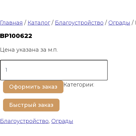
Главная
/
Каталог
/
Благоустройство
/
Ограды
/
BP100622
Цена указана за м.п.
Количество
товара
BP100622
Категории:
Оформить заказ
Быстрый заказ
Благоустройство
,
Ограды